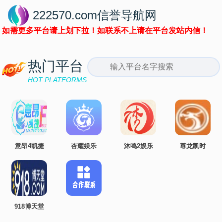
意昂4,意昂4平台,注册
差异 促成素养 面向全体 成就英才
尊重差异 促成素养 
网站首页
意昂4平台概
德育视窗
况
意昂4平台概况