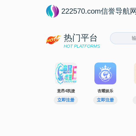
意昂4,意昂4平台,注册
就英才
尊重差异 促成素养 面向全体 成就英才
尊重差
网站首页
意昂4平台概
况
意昂4平台概况