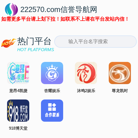
意昂4,意昂4平台,注册
重差异 促成素养 面向全体 成就英才
尊重差异 促成素
网站首页
意昂4平台概
德育视窗
况
意昂4平台概况