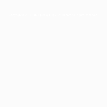
教研动态
教学成果
第二课堂
2025年4月7日
会。意昂4意
事参加了会议。
通知公告
更多>>
意昂4意昂4平台参赛教学设计全部荣
获省级奖！
意昂4意昂4平台2024年秋季新生开学
须知
公告
禁止注册带手机进校园告家长书