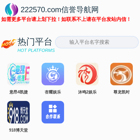
意昂4,意昂4平台,注册
尊重差异 促成素养 面向全体 成就英才
尊重差异 促成素
网站首页
意昂4平台概
德育视窗
况
教学教研